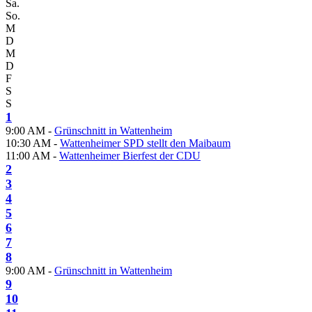
Sa.
So.
M
D
M
D
F
S
S
1
9:00 AM -
Grünschnitt in Wattenheim
10:30 AM -
Wattenheimer SPD stellt den Maibaum
11:00 AM -
Wattenheimer Bierfest der CDU
2
3
4
5
6
7
8
9:00 AM -
Grünschnitt in Wattenheim
9
10