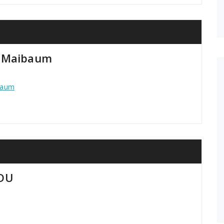
n Maibaum
baum
CDU