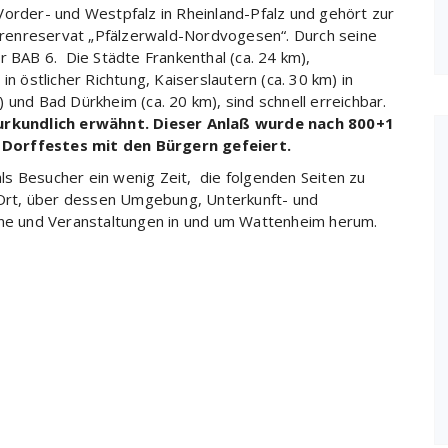
Vorder- und Westpfalz in Rheinland-Pfalz und gehört zur
renreservat „Pfälzerwald-Nordvogesen“. Durch seine
r BAB 6. Die Städte Frankenthal (ca. 24 km),
n östlicher Richtung, Kaiserslautern (ca. 30 km) in
 und Bad Dürkheim (ca. 20 km), sind schnell erreichbar.
urkundlich erwähnt.
Dieser Anlaß wurde nach 800+1
 Dorffestes mit den Bürgern gefeiert.
s Besucher ein wenig Zeit, die folgenden Seiten zu
n Ort, über dessen Umgebung, Unterkunft- und
mine und Veranstaltungen in und um Wattenheim herum.