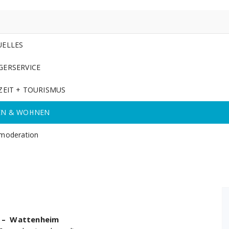
UELLES
GERSERVICE
ZEIT + TOURISMUS
EN & WOHNEN
moderation
h – Wattenheim