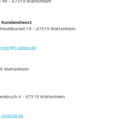
e 49 – 67319 Wattenheim
– Kundendienst
Heidebuckel 19 – 67319 Wattenheim
erger@t-online.de
319 Wattenheim
teinbruch 4 – 67319 Wattenheim
-goettel.de