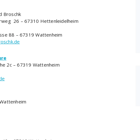
ed Broschk
rweg 26 – 67310 Hettenleidelheim
asse 88 – 67319 Wattenheim
roschk.de
ure
eiche 2c – 67319 Wattenheim
de
 Wattenheim