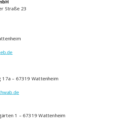
GmbH
er Straße 23
attenheim
web.de
g 17a – 67319 Wattenheim
chwab.de
n
gärten 1 – 67319 Wattenheim