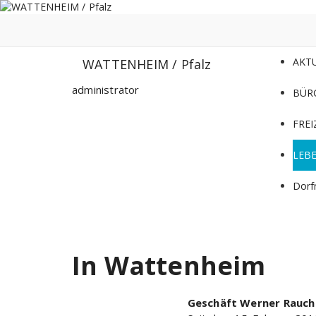
Zum
Inhalt
springen
AKT
WATTENHEIM / Pfalz
administrator
BÜR
FREI
LEB
Dorf
In Wattenheim
Geschäft Werner Rauc