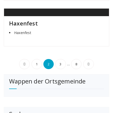
Haxenfest
Haxenfest
Seitennummerierung
…
1
2
3
8
der
Wappen der Ortsgemeinde
Beiträge