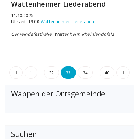
Wattenheimer Liederabend
11.10.2025
Uhrzeit: 19:00
Wattenheimer Liederabend
Gemeindefesthalle, Wattenheim Rheinlandpfalz
Seitennummerierung
…
…
1
32
33
34
40
der
Wappen der Ortsgemeinde
Beiträge
Suchen