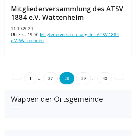
Mitgliederversammlung des ATSV
1884 e.V. Wattenheim
11.10.2024
Uhrzeit: 19:00
Mitgliederversammlung des ATSV 1884
e.V. Wattenheim
Seitennummerierung
…
…
1
27
28
29
40
der
Wappen der Ortsgemeinde
Beiträge