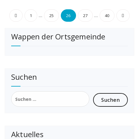
Seitennummerierung
…
…
1
25
26
27
40
der
Wappen der Ortsgemeinde
Beiträge
Suchen
Suchen
nach:
Aktuelles