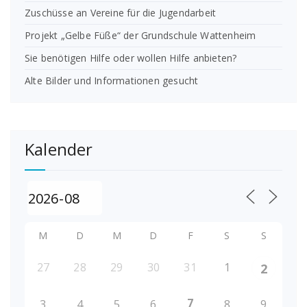
Zuschüsse an Vereine für die Jugendarbeit
Projekt „Gelbe Füße“ der Grundschule Wattenheim
Sie benötigen Hilfe oder wollen Hilfe anbieten?
Alte Bilder und Informationen gesucht
Kalender
M
D
M
D
F
S
S
27
28
29
30
31
1
2
7
3
4
5
6
8
9