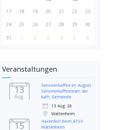
17
18
19
20
21
22
23
24
25
26
27
28
29
30
31
1
2
3
4
5
6
Veranstaltungen
Seniorenkaffee im August -
13
Seniorenkaffeeteam der
Aug.
kath. Gemeinde
13 Aug. 26
Wattenheim
Haxenfest beim ATSV
15
Wattenheim