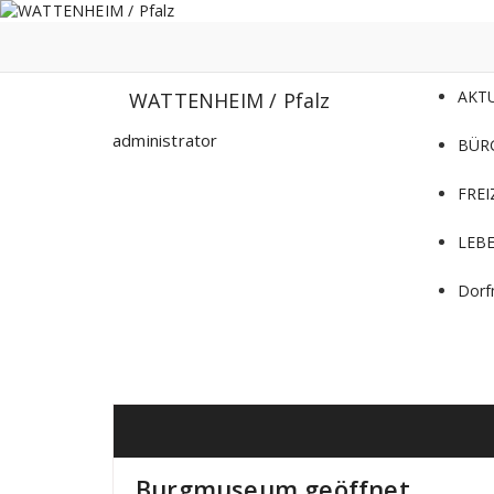
Zum
Inhalt
springen
AKT
WATTENHEIM / Pfalz
administrator
BÜR
FREI
LEB
Dorf
Burgmuseum geöffnet