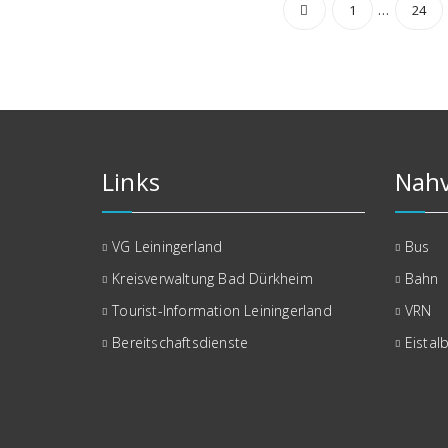
Seitennu
…
1
24
der
Beiträge
Links
Nahv
VG Leiningerland
Bus
Kreisverwaltung Bad Dürkheim
Bahn
Tourist-Information Leiningerland
VRN
Bereitschaftsdienste
Eistal