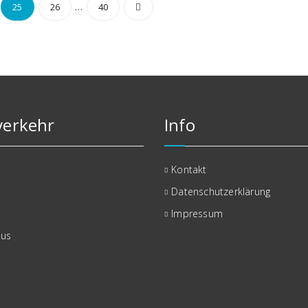
mmerierung
…
25
26
40
erkehr
Info
Kontakt
Datenschutzerklärung
Impressum
bus