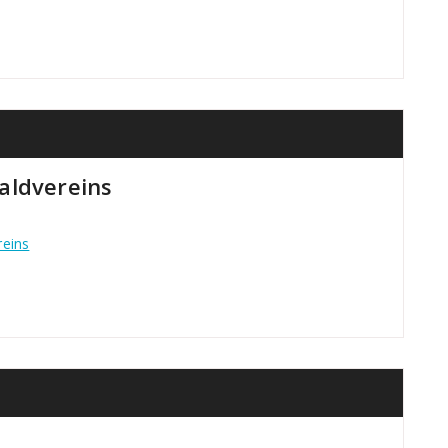
aldvereins
reins