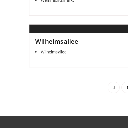
Weihnachtsmarkt
Wilhelmsallee
Wilhelmsallee
Sei
der
Beit