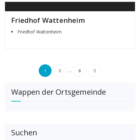
Friedhof Wattenheim
Friedhof Wattenheim
Seitennummerierun
…
1
2
8
der
Wappen der Ortsgemeinde
Beiträge
Suchen