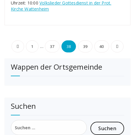
Uhrzeit: 10:00
Volkslieder Gottesdienst in der Prot.
Kirche Wattenheim
Seitennummerierung
…
1
37
38
39
40
der
Wappen der Ortsgemeinde
Beiträge
Suchen
Suchen
nach: