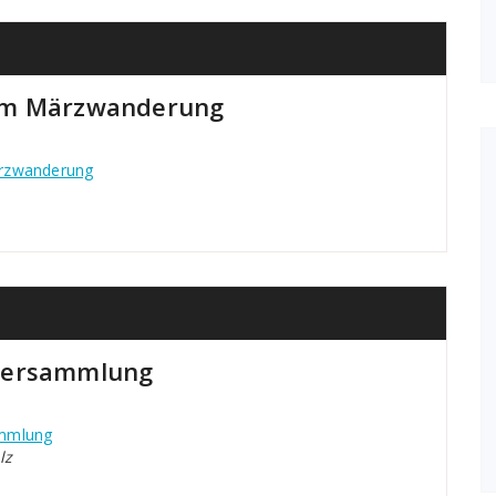
eim Märzwanderung
ärzwanderung
rversammlung
ammlung
lz