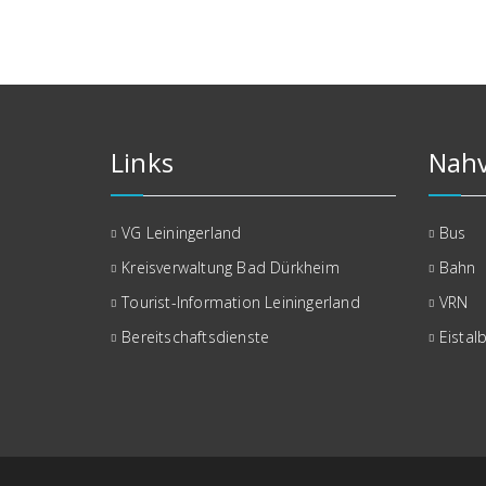
der
Beiträge
Links
Nahv
VG Leiningerland
Bus
Kreisverwaltung Bad Dürkheim
Bahn
Tourist-Information Leiningerland
VRN
Bereitschaftsdienste
Eistal