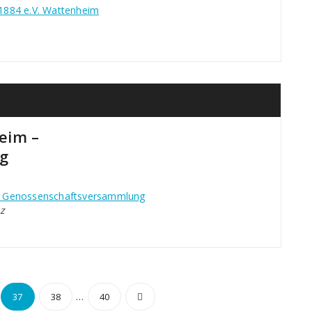
1884 e.V. Wattenheim
eim –
g
- Genossenschaftsversammlung
z
mmerierung
…
37
38
40