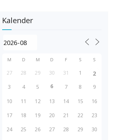
Kalender
M
D
M
D
F
S
S
27
28
29
30
31
1
2
6
3
4
5
7
8
9
10
11
12
13
14
15
16
17
18
19
20
21
22
23
24
25
26
27
28
29
30