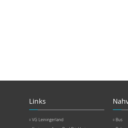
Links
Nahv
VG Leiningerland
Bus