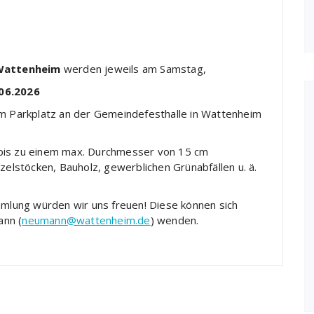
Wattenheim
werden jeweils am Samstag,
.06.2026
em Parkplatz an der Gemeindefesthalle in Wattenheim
 bis zu einem max. Durchmesser von 15 cm
lstöcken, Bauholz, gewerblichen Grünabfällen u. ä.
mmlung würden wir uns freuen! Diese können sich
ann (
neumann@wattenheim.de
) wenden.