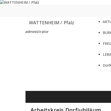
Zum
Inhalt
springen
AKT
WATTENHEIM / Pfalz
administrator
BÜR
FREI
LEB
Dorf
Arbeitskreis Dorfjubiläum