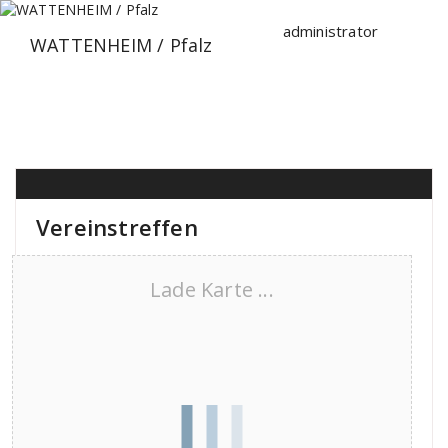
Zum
Inhalt
administrator
WATTENHEIM / Pfalz
springen
Vereinstreffen
Lade Karte ...