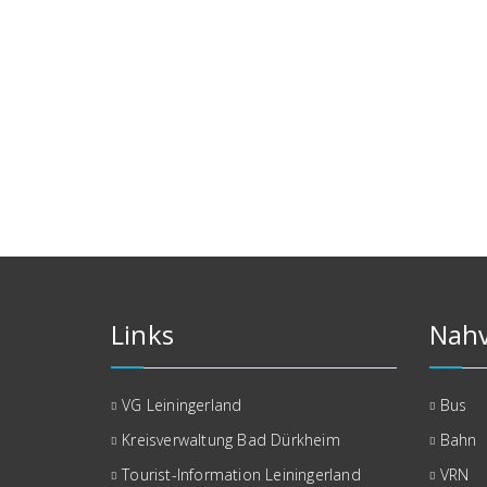
Links
Nahv
VG Leiningerland
Bus
Kreisverwaltung Bad Dürkheim
Bahn
Tourist-Information Leiningerland
VRN