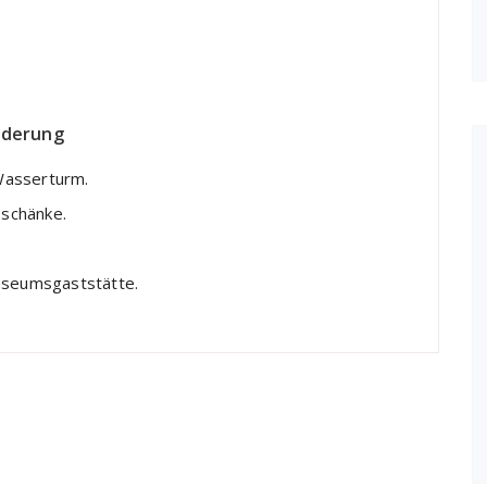
nderung
Wasserturm.
schänke.
Museumsgaststätte.