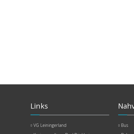
Links
Nahv
VG Leiningerland
Bus