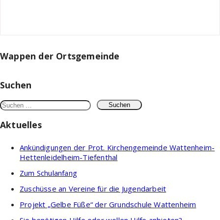
Wappen der Ortsgemeinde
Suchen
Suchen
nach:
Aktuelles
Ankündigungen der Prot. Kirchengemeinde Wattenheim-
Hettenleidelheim-Tiefenthal
Zum Schulanfang
Zuschüsse an Vereine für die Jugendarbeit
Projekt „Gelbe Füße“ der Grundschule Wattenheim
Sie benötigen Hilfe oder wollen Hilfe anbieten?