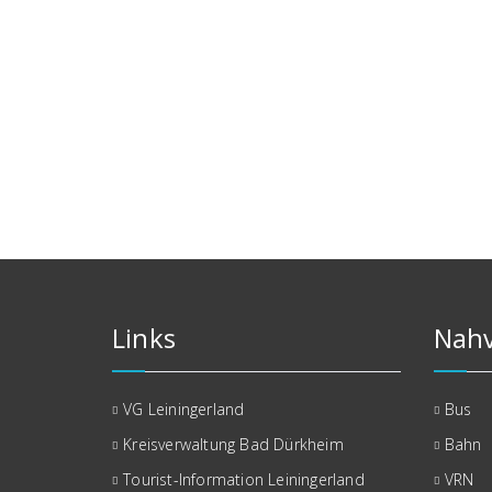
Links
Nahv
VG Leiningerland
Bus
Kreisverwaltung Bad Dürkheim
Bahn
Tourist-Information Leiningerland
VRN