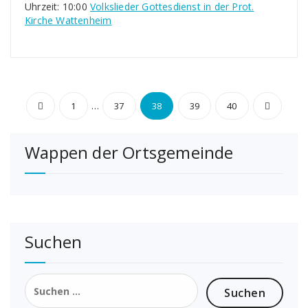
Uhrzeit: 10:00
Volkslieder Gottesdienst in der Prot.
Kirche Wattenheim
Seitennummerierung
…
1
37
38
39
40
der
Wappen der Ortsgemeinde
Beiträge
Suchen
Suchen
nach: