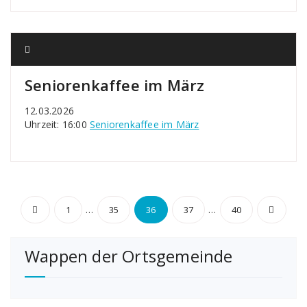
Seniorenkaffee im März
12.03.2026
Uhrzeit: 16:00
Seniorenkaffee im März
Seitennummerierung
…
…
1
35
36
37
40
der
Wappen der Ortsgemeinde
Beiträge