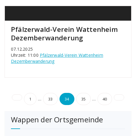
Pfälzerwald-Verein Wattenheim
Dezemberwanderung
07.12.2025
Uhrzeit: 11:00
Pfälzerwald-Verein Wattenheim
Dezemberwanderung
Seitennummerierung
…
…
1
33
34
35
40
der
Wappen der Ortsgemeinde
Beiträge