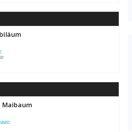
biläum
m
lz
en Maibaum
ibaum