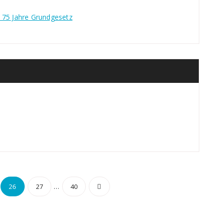
 75 Jahre Grundgesetz
mmerierung
…
26
27
40