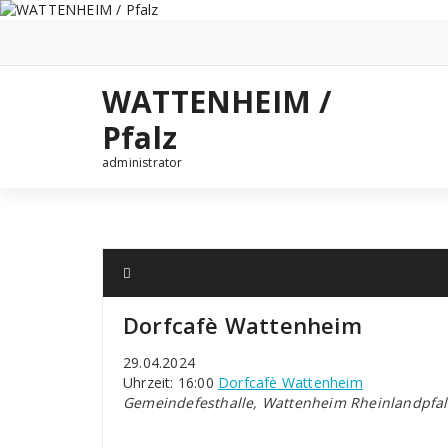
Zum
Inhalt
springen
WATTENHEIM /
Pfalz
administrator
Dorfcafè Wattenheim
29.04.2024
Uhrzeit: 16:00
Dorfcafè Wattenheim
Gemeindefesthalle, Wattenheim Rheinlandpfal