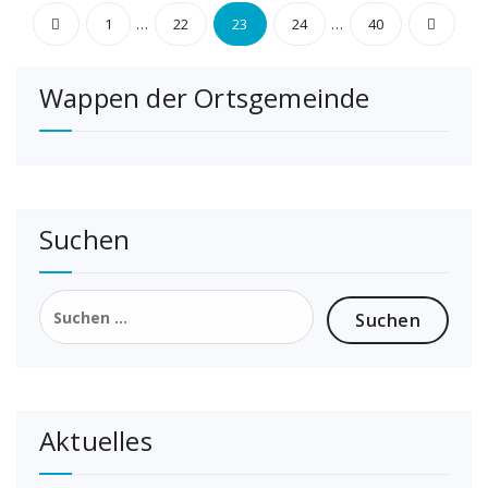
Seitennummerierung
…
…
1
22
23
24
40
der
Wappen der Ortsgemeinde
Beiträge
Suchen
Suchen
nach:
Aktuelles