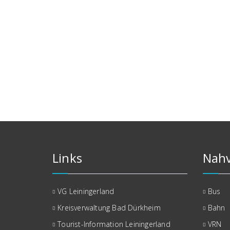
Links
Nahv
VG Leiningerland
Bus
Kreisverwaltung Bad Dürkheim
Bahn
Tourist-Information Leiningerland
VRN