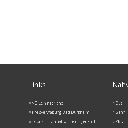
Links
Nahv
VG Leiningerland
Bus
Kreisverwaltung Bad Dürkheim
Bahn
Tourist-Information Leiningerland
VRN