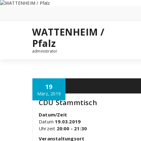
Zum
Inhalt
springen
WATTENHEIM /
Pfalz
administrator
19
März, 2019
CDU Stammtisch
Datum/Zeit
Datum
19.03.2019
Uhrzeit
20:00 - 21:30
Veranstaltungsort