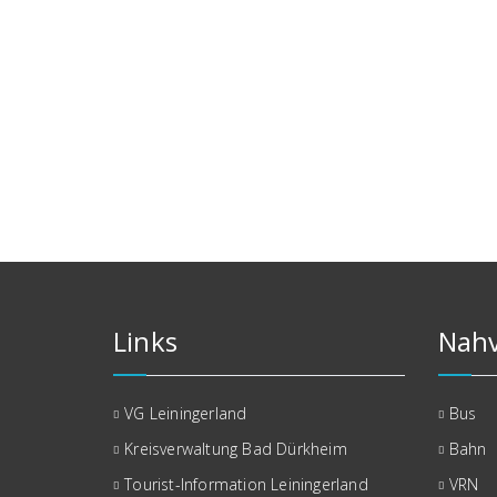
Links
Nahv
VG Leiningerland
Bus
Kreisverwaltung Bad Dürkheim
Bahn
Tourist-Information Leiningerland
VRN