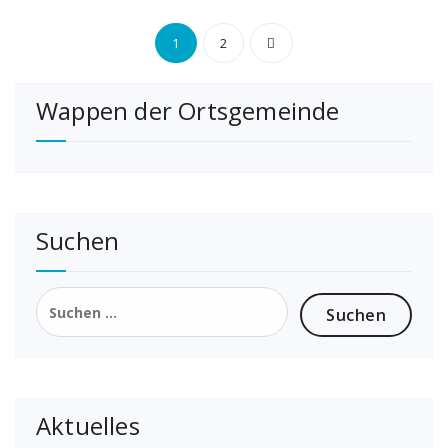
Seitennummerier
1
2
der
Wappen der Ortsgemeinde
Beiträge
Suchen
Suchen
nach:
Aktuelles