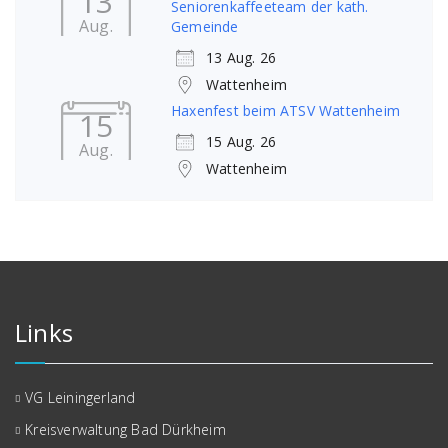
13
Seniorenkaffeeteam der kath.
Aug.
Gemeinde
13 Aug. 26
Wattenheim
Haxenfest beim ATSV Wattenheim
15
15 Aug. 26
Aug.
Wattenheim
Links
VG Leiningerland
Kreisverwaltung Bad Dürkheim