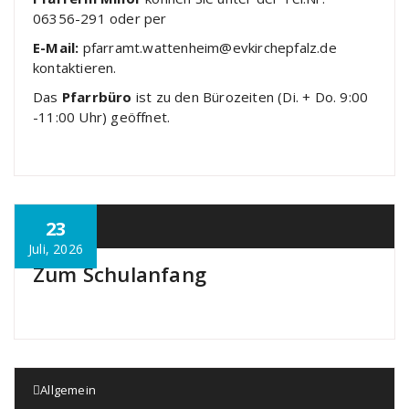
06356-291 oder per
E-Mail:
pfarramt.wattenheim@evkirchepfalz.de
kontaktieren.
Das
Pfarrbüro
ist zu den Bürozeiten (Di. + Do. 9:00
-11:00 Uhr) geöffnet.
23
Allgemein
Juli, 2026
Zum Schulanfang
Allgemein