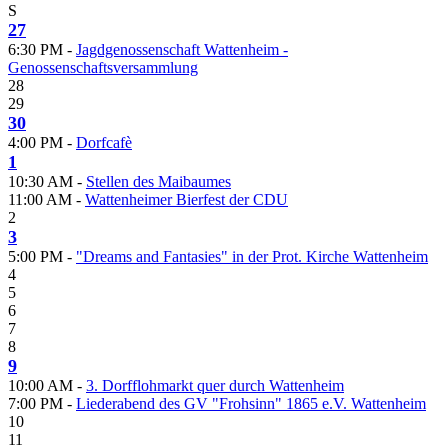
S
27
6:30 PM -
Jagdgenossenschaft Wattenheim -
Genossenschaftsversammlung
28
29
30
4:00 PM -
Dorfcafè
1
10:30 AM -
Stellen des Maibaumes
11:00 AM -
Wattenheimer Bierfest der CDU
2
3
5:00 PM -
"Dreams and Fantasies" in der Prot. Kirche Wattenheim
4
5
6
7
8
9
10:00 AM -
3. Dorfflohmarkt quer durch Wattenheim
7:00 PM -
Liederabend des GV "Frohsinn" 1865 e.V. Wattenheim
10
11