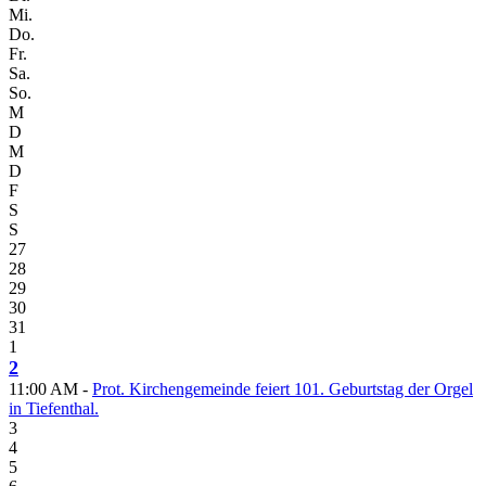
Mi.
Do.
Fr.
Sa.
So.
M
D
M
D
F
S
S
27
28
29
30
31
1
2
11:00 AM -
Prot. Kirchengemeinde feiert 101. Geburtstag der Orgel
in Tiefenthal.
3
4
5