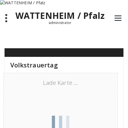
Zum
Inhalt
WATTENHEIM / Pfalz
springen
administrator
Volkstrauertag
Lade Karte ...