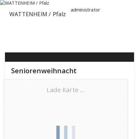
Zum
Inhalt
administrator
WATTENHEIM / Pfalz
springen
Seniorenweihnacht
Lade Karte ...