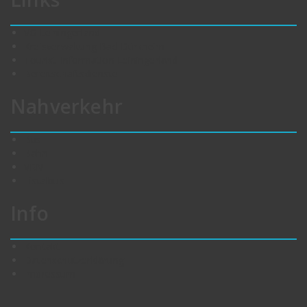
VG Leiningerland
Kreisverwaltung Bad Dürkheim
Tourist-Information Leiningerland
Bereitschaftsdienste
Nahverkehr
Bus
Bahn
VRN
Eistalbus
Info
Kontakt
Datenschutzerklärung
Impressum