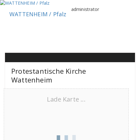
Zum
Inhalt
administrator
WATTENHEIM / Pfalz
springen
Protestantische Kirche
Wattenheim
Lade Karte ...