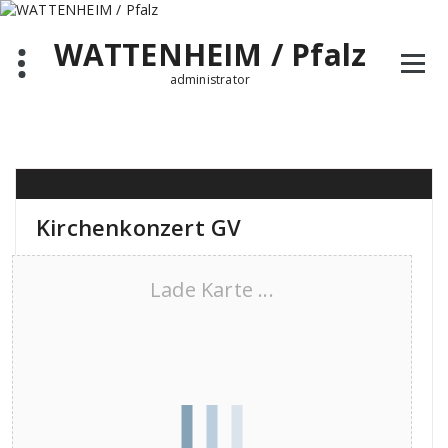
Zum
Inhalt
WATTENHEIM / Pfalz
springen
administrator
Kirchenkonzert GV
Lade Karte ...