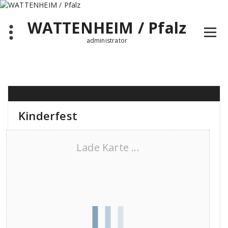
Zum
Inhalt
WATTENHEIM / Pfalz
springen
administrator
Kinderfest
Lade Karte ...