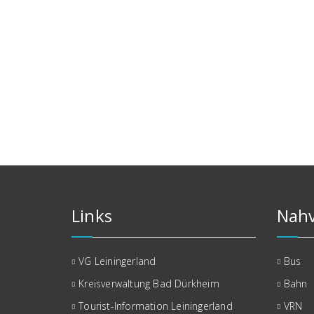
Links
Nahv
VG Leiningerland
Bus
Kreisverwaltung Bad Dürkheim
Bahn
Tourist-Information Leiningerland
VRN