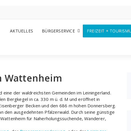
AKTUELLES
BÜRGERSERVICE
FREIZEIT + TOURISM
in Wattenheim
d eine der waldreichsten Gemeinden im Leiningerland.
en Bergkegel in ca. 330 m ü. d. M und eröffnet in
s Eisenberger Becken und den 686 m hohen Donnersberg.
an den ausgedehnten Pfälzerwald. Durch seine günstige
st Wattenheim für Naherholungssuchende, Wanderer,