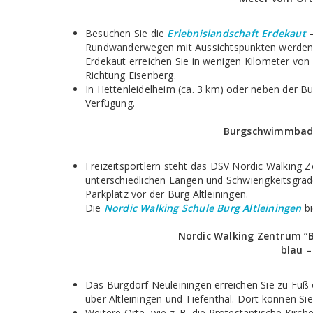
Besuchen Sie die
Erlebnislandschaft Erdekaut
–
Rundwanderwegen mit Aussichtspunkten werden di
Erdekaut erreichen Sie in wenigen Kilometer vo
Richtung Eisenberg.
In Hettenleidelheim (ca. 3 km) oder neben der B
Verfügung.
Burgschwimmbad a
Freizeitsportlern steht das DSV Nordic Walking 
unterschiedlichen Längen und Schwierigkeitsgrade
Parkplatz vor der Burg Altleiningen.
Die
Nordic Walking Schule Burg Altleiningen
bi
Nordic Walking Zentrum “B
blau –
Das Burgdorf Neuleiningen erreichen Sie zu Fu
über Altleiningen und Tiefenthal. Dort können Si
Weitere Orte, wie z. B. die Protestantische Kirc