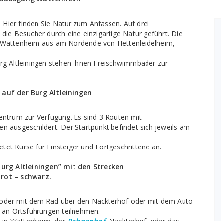
 Hier finden Sie Natur zum Anfassen. Auf drei
e Besucher durch eine einzigartige Natur geführt. Die
n Wattenheim aus am Nordende von Hettenleidelheim,
urg Altleiningen stehen Ihnen Freischwimmbäder zur
uf der Burg Altleiningen
Zentrum zur Verfügung. Es sind 3 Routen mit
n ausgeschildert. Der Startpunkt befindet sich jeweils am
etet Kurse für Einsteiger und Fortgeschrittene an.
urg Altleiningen” mit den Strecken
 rot – schwarz.
ß oder mit dem Rad über den Nackterhof oder mit dem Auto
e an Ortsführungen teilnehmen.
he in Wattenheim, der
Rahnenhof
, Nackterhof, oder das