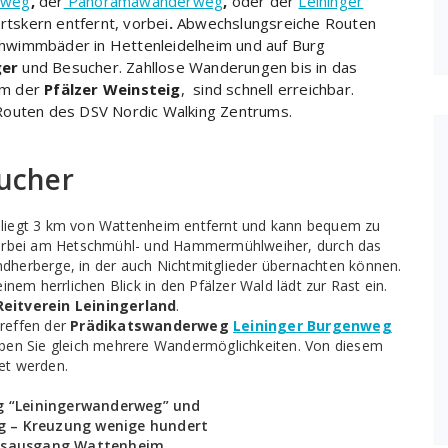
nweg
,
der
Panoramawanderweg
,
oder der
Leininger
tskern entfernt, vorbei
.
Abwechslungsreiche Routen
hwimmbäder in Hettenleidelheim und auf Burg
ger
und Besucher. Zahllose Wanderungen bis in das
em der
Pfälzer Weinsteig
, sind schnell erreichbar.
Routen des DSV Nordic Walking Zentrums.
sucher
liegt 3 km von Wattenheim entfernt und kann bequem zu
vorbei am Hetschmühl- und Hammermühlweiher, durch das
endherberge, in der auch Nichtmitglieder übernachten können.
nem herrlichen Blick in den Pfälzer Wald lädt zur Rast ein.
Reitverein Leiningerland
.
reffen der
Prädikatswanderweg
Leininger Burgenweg
ben Sie gleich mehrere Wandermöglichkeiten. Von diesem
et werden.
“Leiningerwanderweg” und
– Kreuzung wenige hundert
tsausgang Wattenheim