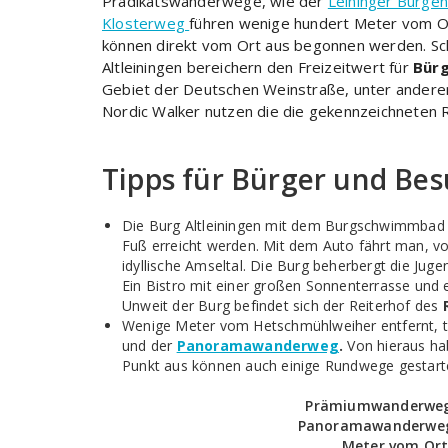
Prädikatswanderwege, wie der
Leininger Burge
Klosterweg
führen wenige hundert Meter vom Or
können direkt vom Ort aus begonnen werden. Sc
Altleiningen bereichern den Freizeitwert für
Bür
Gebiet der Deutschen Weinstraße, unter ander
Nordic Walker nutzen die die gekennzeichneten 
Tipps für Bürger und Be
Die Burg Altleiningen mit dem Burgschwimmbad 
Fuß erreicht werden. Mit dem Auto fährt man, 
idyllische Amseltal. Die Burg beherbergt die Jug
Ein Bistro mit einer großen Sonnenterrasse und ei
Unweit der Burg befindet sich der Reiterhof des
Wenige Meter vom Hetschmühlweiher entfernt, t
und der
Panoramawanderweg
.
Von hieraus ha
Punkt aus können auch einige Rundwege gestart
Prämiumwanderweg 
Panoramawanderweg 
Meter vom Or