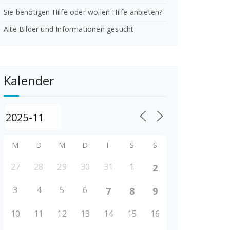
Sie benötigen Hilfe oder wollen Hilfe anbieten?
Alte Bilder und Informationen gesucht
Kalender
M
D
M
D
F
S
S
27
28
29
30
31
1
2
3
4
5
6
7
8
9
10
11
12
13
14
15
16