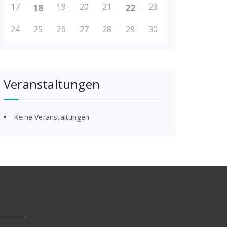
17
19
20
21
23
18
22
24
25
26
27
28
29
30
Veranstaltungen
Keine Veranstaltungen