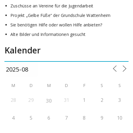
Zuschüsse an Vereine für die Jugendarbeit
Projekt „Gelbe Füße“ der Grundschule Wattenheim
Sie benötigen Hilfe oder wollen Hilfe anbieten?
Alte Bilder und Informationen gesucht
Kalender
M
D
M
D
F
S
S
28
29
31
1
2
3
30
4
5
6
7
8
9
10