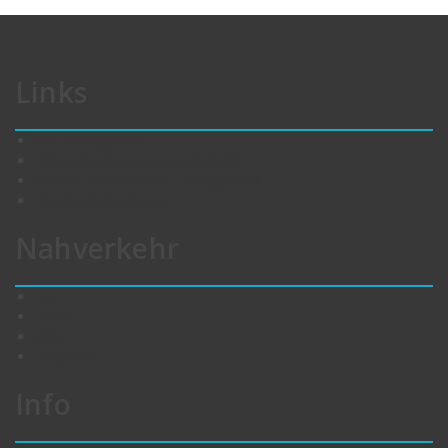
Links
VG Leiningerland
Kreisverwaltung Bad Dürkheim
Tourist-Information Leiningerland
Bereitschaftsdienste
Nahverkehr
Bus
Bahn
VRN
Eistalbus
Info