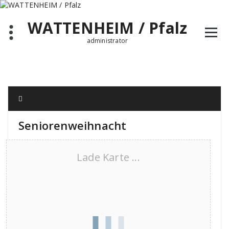
Zum
Inhalt
WATTENHEIM / Pfalz
springen
administrator
Seniorenweihnacht
Lade Karte ...