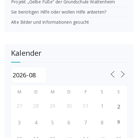
Projekt „Gelbe Füße“ der Grundschule Wattenheim
Sie benötigen Hilfe oder wollen Hilfe anbieten?
Alte Bilder und Informationen gesucht
Kalender
M
D
M
D
F
S
S
27
28
29
30
31
1
2
9
3
4
5
6
7
8