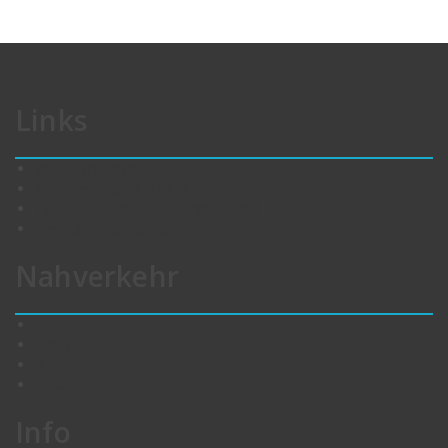
Links
VG Leiningerland
Kreisverwaltung Bad Dürkheim
Tourist-Information Leiningerland
Bereitschaftsdienste
Nahverkehr
Bus
Bahn
VRN
Eistalbus
Info