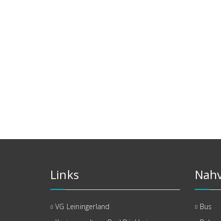
Links
Nahv
VG Leiningerland
Bus