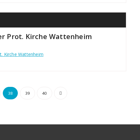
der Prot. Kirche Wattenheim
ot. Kirche Wattenheim
mmerierung
38
39
40