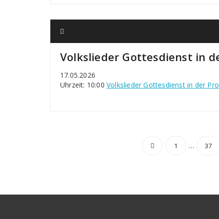
Volkslieder Gottesdienst in 
17.05.2026
Uhrzeit: 10:00
Volkslieder Gottesdienst in der Pr
Seitennu
…
1
37
der
Beiträge