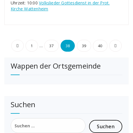
Uhrzeit: 10:00
Volkslieder Gottesdienst in der Prot.
Kirche Wattenheim
Seitennummerierung
…
1
37
38
39
40
der
Wappen der Ortsgemeinde
Beiträge
Suchen
Suchen
nach: