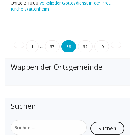
Uhrzeit: 10:00
Volkslieder Gottesdienst in der Prot.
Kirche Wattenheim
Seitennummerierung
…
1
37
38
39
40
der
Wappen der Ortsgemeinde
Beiträge
Suchen
Suchen
nach: